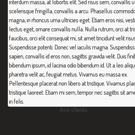
interdum massa, at lobortis elit. Sed risus sem, convallis ul
Contactez-nous
scelerisque fringilla, convallis a arcu. Phasellus commodo
Gestion Immobilière Tissinie
21 Boulevard Gambetta
magna, in rhoncus urna ultricies eget. Etiam eros nisi, ves
06000
Nice France
lectus eget, ornare convallis nulla. Nulla rutrum, orci at tri
Gestion Immobilière Tissinie
11 bis rue du Congrès
faucibus, orci elit consequat mi, sit amet tincidunt velit ris
06000
Nice Carré d’Or France
Suspendisse potenti. Donec vel iaculis magna. Suspendis
+33 4 92 17 46 46
sapien, convallis id eros non, sagittis gravida velit. Duis fin
bibendum ipsum, id lacinia odio bibendum id. Ut a leo aliqu
contact@tissinie.com
pharetra velit ac, feugiat metus. Vivamus eu massa ex.
Pellentesque placerat non libero at tristique. Vivamus pla
Informations legales
tristique laoreet. Etiam mi sem, tempor nec sagittis sit am
Mentions légales
in felis.
Honoraires
Avis clients