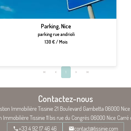
Parking, Nice
parking rue andrioli
130 € / Mois
1
Contactez-nous
stion Immobilière Tissinie
21 Boulevard Gambetta
06000
Nice
n Immobilière Tissinie
11 bis rue du Congrès
06000
Nice Carré 
+33 4 92 17 46 46
contact@tissinie.com