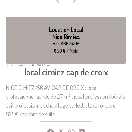
Location Local
Nice Rimiez
Réf. 86674318
850 € / Mois
Location Local Nice, 850 € / Mois
Accueil
local cimiez cap de croix
NICE CIMIEZ/56 AV CAP DE CROIX : local
professionnel au rdc de 27 m² , idéal profession libérale,
bail professionnel, chauffage collectif, taxe foncière
825€ /an.libre de suite .