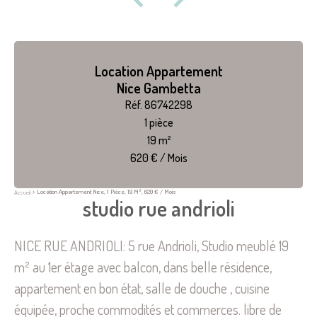
Location Appartement
Nice Gambetta
Réf. 86742298
1 pièce
19 m²
620 € / Mois
Location Appartement Nice, 1 Pièce, 19 M², 620 € / Mois
Accueil
studio rue andrioli
NICE RUE ANDRIOLI: 5 rue Andrioli, Studio meublé 19
m² au 1er étage avec balcon, dans belle résidence,
appartement en bon état, salle de douche , cuisine
équipée, proche commodités et commerces. libre de