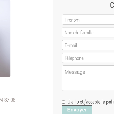
C
74 87 98
J’ai lu et j'accepte la
pol
m
Envoyer