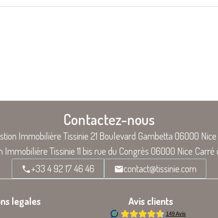
Contactez-nous
stion Immobilière Tissinie
21 Boulevard Gambetta
06000
Nice
n Immobilière Tissinie
11 bis rue du Congrès
06000
Nice Carré 
+33 4 92 17 46 46
contact@tissinie.com
ns legales
Avis clients