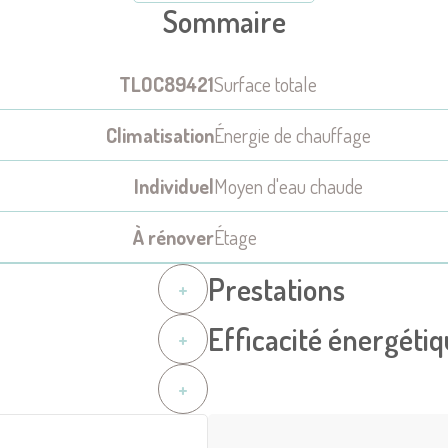
Sommaire
TLOC89421
Surface totale
Climatisation
Énergie de chauffage
Individuel
Moyen d'eau chaude
À rénover
Étage
Prestations
+
Efficacité énergéti
+
+