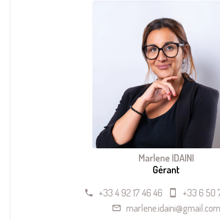
Marlene IDAINI
Gérant
+33 4 92 17 46 46
+33 6 50 
marlene.idaini@gmail.co